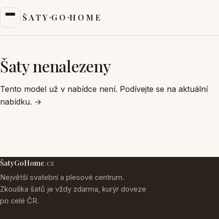
ŠATY
GO
HOME
Šaty nenalezeny
Tento model už v nabídce není. Podívejte se na aktuální
nabídku.
→
ŠatyGoHome
.cz
Největší svatební a plesové centrum.
Zkouška šatů je vždy zdarma, kurýr doveze
po celé ČR.