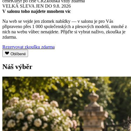
ceně
Kurýr po celé ČR
Zkouška vždy zdarma
VELKÁ SLEVA JEN DO 9.8. 2026
V salonu toho najdete mnohem víc
Na web se vejde jen zlomek nabídky — v salonu je pro Vás
připraveno přes 1 000 společenských a plesových modelů, mnohé z
nich na webu vůbec nenajdete. Přijďte si vybrat naživo, zkouška je
zdarma.
Rezervovat zkoušku zdarma
Oblíbené
Náš výběr