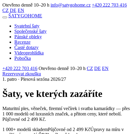
Otevřeno denně 10–20 h
info@satygohome.cz
+420 222 703 416
CZ
DE
EN
ŠATY
GO
HOME
Svatební šaty
Společenské šaty
Pánské obleky
Recenze
Časté dotazy
Videoprohlídka
Pobočka
+420 222 703 416
Otevřeno denně 10–20 h
CZ
DE
EN
Rezervovat zkoušku
1. patro · Plesová sezóna 2026/27
Šaty, ve kterých zazáříte
Maturitní ples, věneček, firemní večírek i svatba kamarádky — přes
1 000 modelů od luxusních značek, a přitom ceny, které nebolí.
Půjčovné od 2 499 Kč.
1 000+ modelů skladem
Půjčovné od 2 499 Kč
Úpravy na míru v