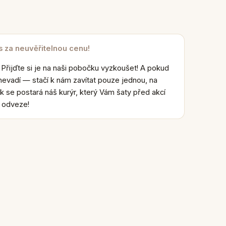
s za neuvěřitelnou cenu!
 Přijďte si je na naši pobočku vyzkoušet! A pokud
nevadí — stačí k nám zavítat pouze jednou, na
k se postará náš kurýr, který Vám šaty před akcí
e odveze!