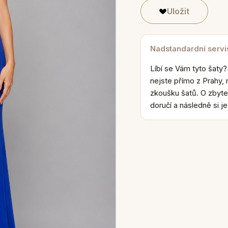
Uložit
Nadstandardní servi
Líbí se Vám tyto šaty?
nejste přímo z Prahy, 
zkoušku šatů. O zbyte
doručí a následně si j