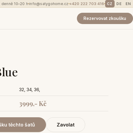
 denně 10–20 h
info@satygohome.cz
+420 222 703 416
CZ
DE
EN
Rezervovat zkoušku
Blue
32, 34, 36,
3999,- Kč
ku těchto šatů
Zavolat