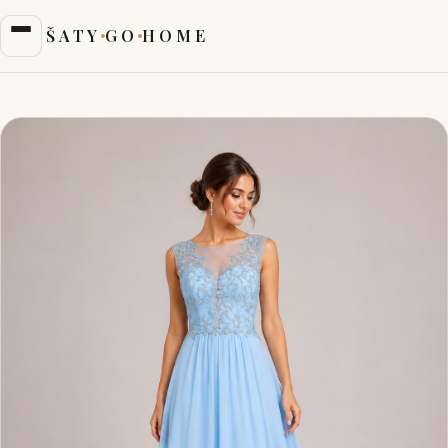
ŠATY
GO
HOME