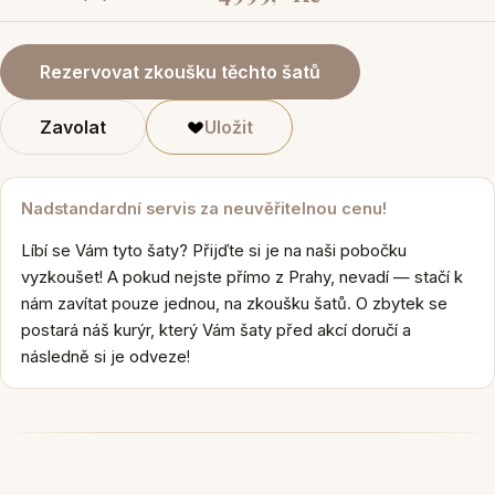
Rezervovat zkoušku těchto šatů
Zavolat
Uložit
Nadstandardní servis za neuvěřitelnou cenu!
Líbí se Vám tyto šaty? Přijďte si je na naši pobočku
vyzkoušet! A pokud nejste přímo z Prahy, nevadí — stačí k
nám zavítat pouze jednou, na zkoušku šatů. O zbytek se
postará náš kurýr, který Vám šaty před akcí doručí a
následně si je odveze!