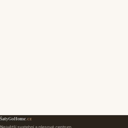
ŠatyGoHome
.cz
Největší svatební a plesové centrum.