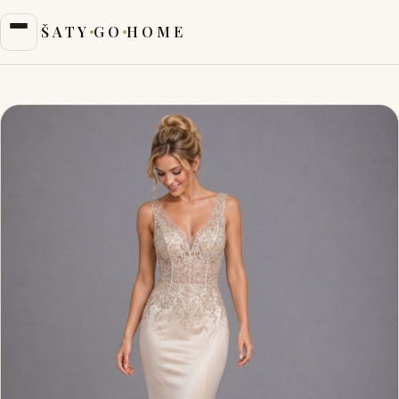
ŠATY
GO
HOME