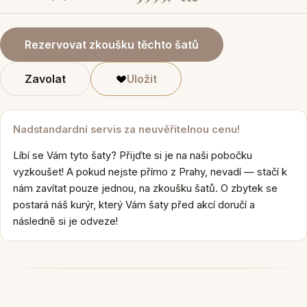
Rezervovat zkoušku těchto šatů
Zavolat
Uložit
Nadstandardní servis za neuvěřitelnou cenu!
Líbí se Vám tyto šaty? Přijďte si je na naši pobočku
vyzkoušet! A pokud nejste přímo z Prahy, nevadí — stačí k
nám zavítat pouze jednou, na zkoušku šatů. O zbytek se
postará náš kurýr, který Vám šaty před akcí doručí a
následně si je odveze!