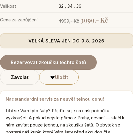
Velikost
32 , 34 , 36
3999,- Kč
Cena za zapůjčení
4999,- Kč
VELKÁ SLEVA JEN DO 9.8. 2026
Rezervovat zkoušku těchto šatů
Zavolat
Uložit
Nadstandardní servis za neuvěřitelnou cenu!
Líbí se Vám tyto šaty? Přijďte si je na naši pobočku
vyzkoušet! A pokud nejste přímo z Prahy, nevadí — stačí k
nám zavítat pouze jednou, na zkoušku šatů. O zbytek se
postará náš kurýr, který Vám šaty před akcí doručí a