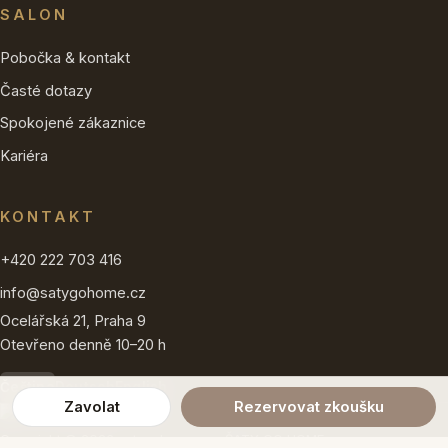
SALON
Pobočka & kontakt
Časté dotazy
Spokojené zákaznice
Kariéra
KONTAKT
+420 222 703 416
info@satygohome.cz
Ocelářská 21, Praha 9
Otevřeno denně 10–20 h
Čeština
Deutsch
English
Zavolat
Rezervovat zkoušku
Copyright © 2026 satygohome.cz · ŠATY GO HOME s.r.o.