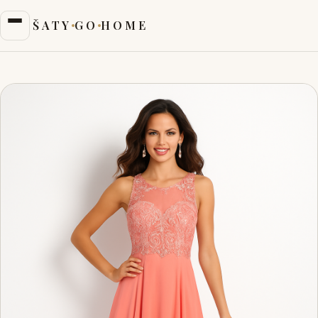
ŠATY
GO
HOME