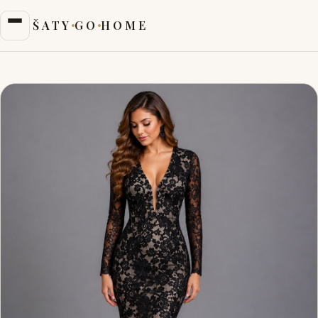
ŠATY
GO
HOME