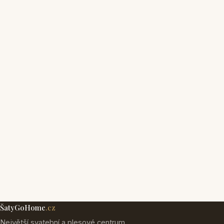
ŠatyGoHome
.cz
Největší svatební a plesové centrum.