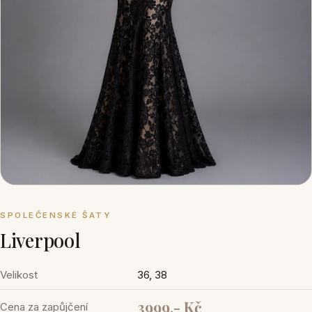
SPOLEČENSKÉ ŠATY
Liverpool
Velikost
36, 38
3999,- Kč
Cena za zapůjčení