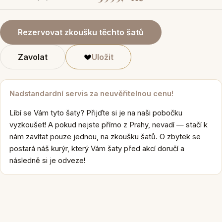
Rezervovat zkoušku těchto šatů
Zavolat
Uložit
Nadstandardní servis za neuvěřitelnou cenu!
Líbí se Vám tyto šaty? Přijďte si je na naši pobočku
vyzkoušet! A pokud nejste přímo z Prahy, nevadí — stačí k
nám zavítat pouze jednou, na zkoušku šatů. O zbytek se
postará náš kurýr, který Vám šaty před akcí doručí a
následně si je odveze!