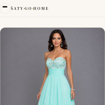
ŠATY
GO
HOME