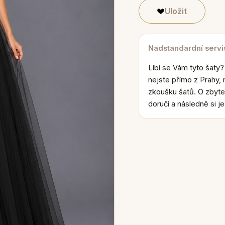
Uložit
Nadstandardní servi
Líbí se Vám tyto šaty?
nejste přímo z Prahy, 
zkoušku šatů. O zbyte
doručí a následně si j