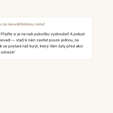
s za neuvěřitelnou cenu!
 Přijďte si je na naši pobočku vyzkoušet! A pokud
nevadí — stačí k nám zavítat pouze jednou, na
k se postará náš kurýr, který Vám šaty před akcí
e odveze!