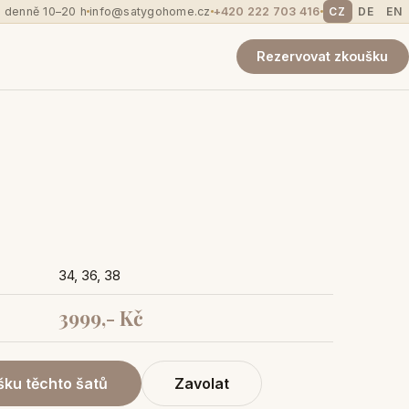
 denně 10–20 h
info@satygohome.cz
+420 222 703 416
CZ
DE
EN
Rezervovat zkoušku
34, 36, 38
3999,- Kč
ku těchto šatů
Zavolat