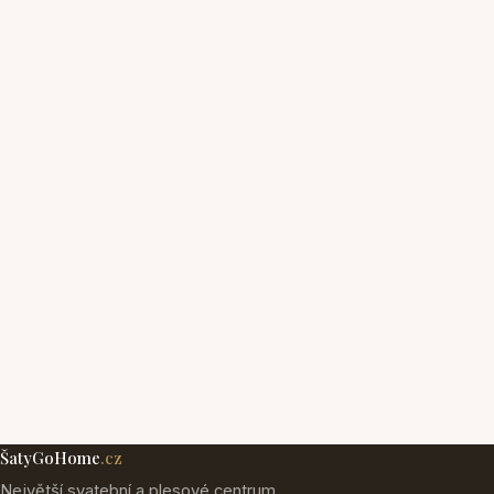
ŠatyGoHome
.cz
Největší svatební a plesové centrum.