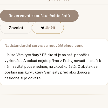
Rezervovat zkoušku těchto šatů
Zavolat
Uložit
Nadstandardní servis za neuvěřitelnou cenu!
Líbí se Vám tyto šaty? Přijďte si je na naši pobočku
vyzkoušet! A pokud nejste přímo z Prahy, nevadí — stačí k
nám zavítat pouze jednou, na zkoušku šatů. O zbytek se
postará náš kurýr, který Vám šaty před akcí doručí a
následně si je odveze!