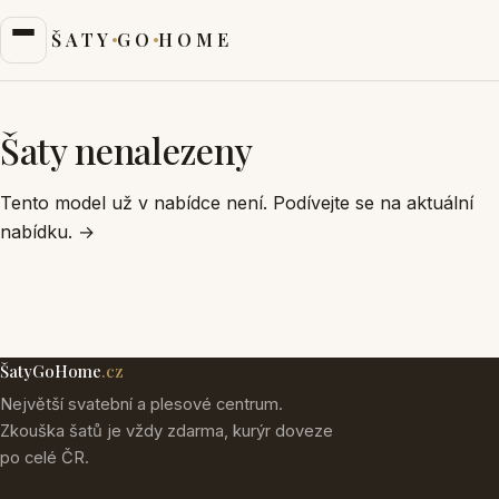
ŠATY
GO
HOME
Šaty nenalezeny
Tento model už v nabídce není. Podívejte se na aktuální
nabídku.
→
ŠatyGoHome
.cz
Největší svatební a plesové centrum.
Zkouška šatů je vždy zdarma, kurýr doveze
po celé ČR.