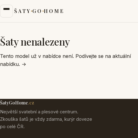
ŠATY
GO
HOME
Šaty nenalezeny
Tento model už v nabídce není. Podívejte se na aktuální
nabídku.
→
ŠatyGoHome
.cz
Největší svatební a plesové centrum.
Zkouška šatů je vždy zdarma, kurýr doveze
po celé ČR.