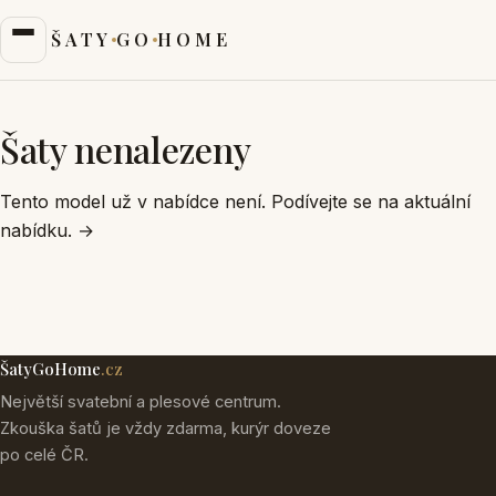
ŠATY
GO
HOME
Šaty nenalezeny
Tento model už v nabídce není. Podívejte se na aktuální
nabídku.
→
ŠatyGoHome
.cz
Největší svatební a plesové centrum.
Zkouška šatů je vždy zdarma, kurýr doveze
po celé ČR.