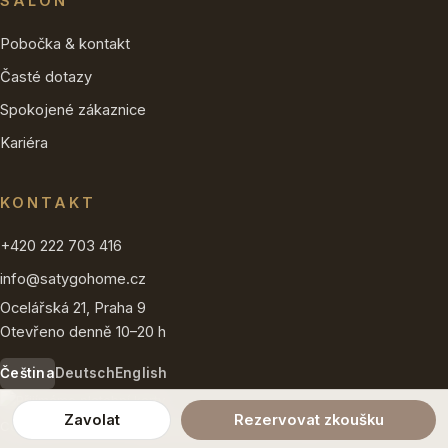
SALON
Pobočka & kontakt
Časté dotazy
Spokojené zákaznice
Kariéra
KONTAKT
+420 222 703 416
info@satygohome.cz
Ocelářská 21, Praha 9
Otevřeno denně 10–20 h
Čeština
Deutsch
English
Zavolat
Rezervovat zkoušku
Copyright © 2026 satygohome.cz · ŠATY GO HOME s.r.o.