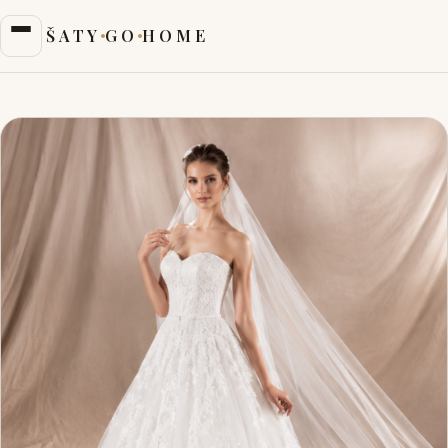
ŠATY
GO
HOME