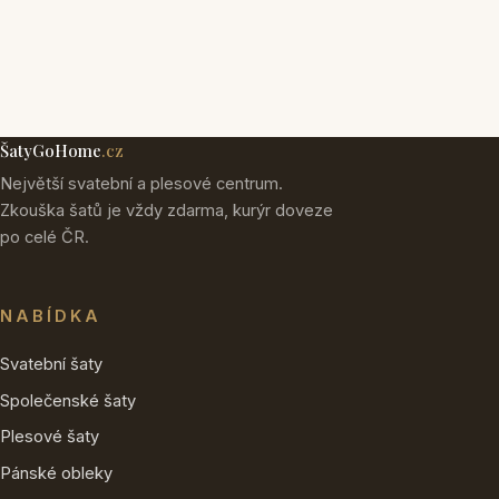
ŠatyGoHome
.cz
Největší svatební a plesové centrum.
Zkouška šatů je vždy zdarma, kurýr doveze
po celé ČR.
NABÍDKA
Svatební šaty
Společenské šaty
Plesové šaty
Pánské obleky