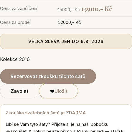
13900,- Kč
Cena za zapůjčení
15900,- Kč
Cena za prodej
52000,- Kč
VELKÁ SLEVA JEN DO 9.8. 2026
Kolekce 2016
Rezervovat zkoušku těchto šatů
Zavolat
Uložit
Zkouška svatebních šatů je ZDARMA.
Líbí se Vám tyto šaty? Přijďte si je na naši pobočku
vyzkoušet! A pokud nejste přímo z Prahy, nevadí — stačí k