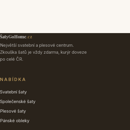
ŠatyGoHome
.cz
Největší svatební a plesové centrum.
Zkouška šatů je vždy zdarma, kurýr doveze
po celé ČR.
NABÍDKA
Svatební šaty
Společenské šaty
Plesové šaty
Pánské obleky