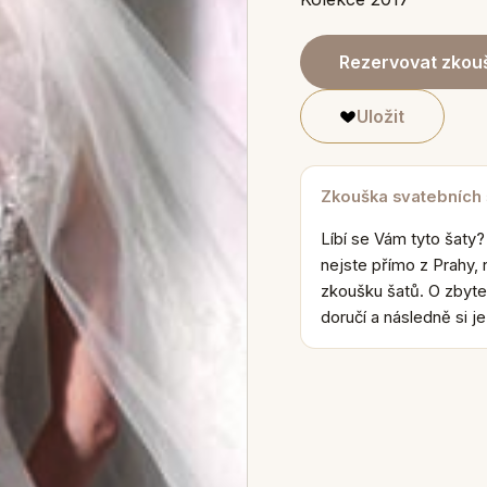
Rezervovat zkouš
Uložit
Zkouška svatebních
Líbí se Vám tyto šaty?
nejste přímo z Prahy, 
zkoušku šatů. O zbyte
doručí a následně si j