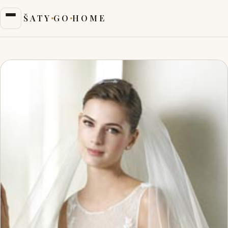
ŠATY
GO
HOME