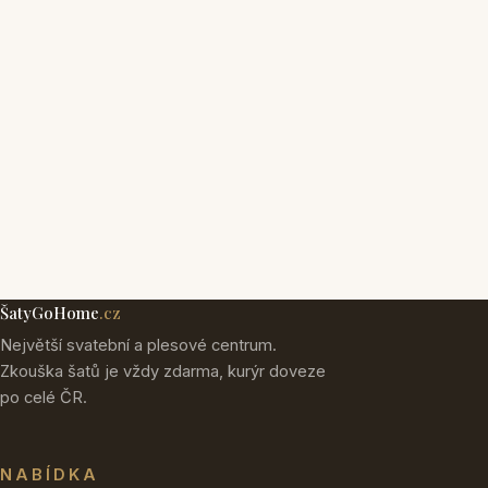
ŠatyGoHome
.cz
Největší svatební a plesové centrum.
Zkouška šatů je vždy zdarma, kurýr doveze
po celé ČR.
NABÍDKA