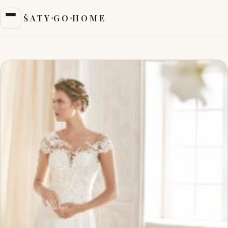
ŠATY
GO
HOME