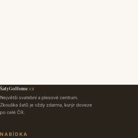
ŠatyGoHome
.cz
Největší svatební a plesové centrum.
Zkouška šatů je vždy zdarma, kurýr doveze
po celé ČR.
NABÍDKA