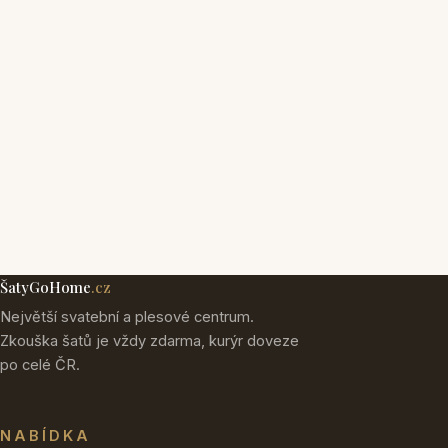
ŠatyGoHome
.cz
Největší svatební a plesové centrum.
Zkouška šatů je vždy zdarma, kurýr doveze
po celé ČR.
NABÍDKA