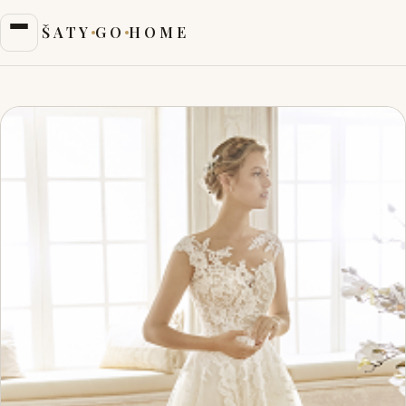
ŠATY
GO
HOME