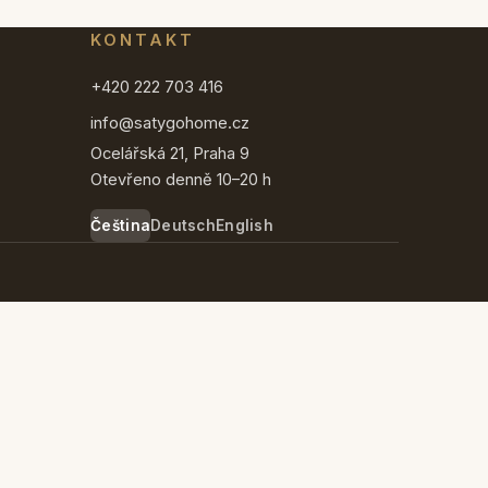
KONTAKT
+420 222 703 416
info@satygohome.cz
Ocelářská 21, Praha 9
Otevřeno denně 10–20 h
Čeština
Deutsch
English