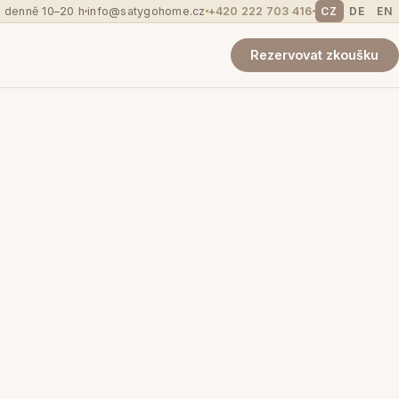
 denně 10–20 h
info@satygohome.cz
+420 222 703 416
CZ
DE
EN
Rezervovat zkoušku