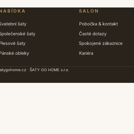
NABÍDKA
SALON
Svatební šaty
Pobočka & kontakt
Společenské šaty
Časté dotazy
Plesové šaty
Spokojené zákaznice
Pánské obleky
Kariéra
atygohome.cz · ŠATY GO HOME s.r.o.