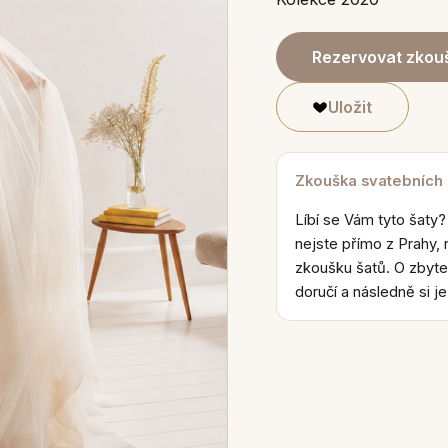
Rezervovat zkouš
Uložit
Zkouška svatebních
Líbí se Vám tyto šaty?
nejste přímo z Prahy, 
zkoušku šatů. O zbyte
doručí a následně si j