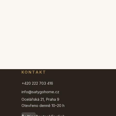
KONTAKT
+420 222 703 416
info@satygohome.cz
Ocelářská 21, Praha 9
Otevřeno denně 10–20 h