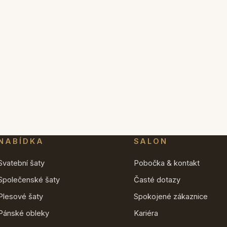
NABÍDKA
SALON
Svatební šaty
Pobočka & kontakt
Společenské šaty
Časté dotazy
Plesové šaty
Spokojené zákaznice
Pánské obleky
Kariéra