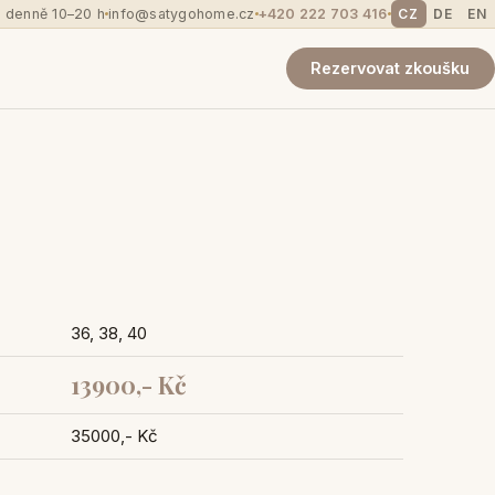
 denně 10–20 h
info@satygohome.cz
+420 222 703 416
CZ
DE
EN
Rezervovat zkoušku
36, 38, 40
13900,- Kč
35000,- Kč