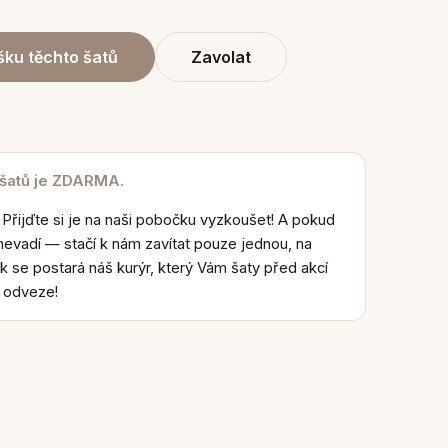
ku těchto šatů
Zavolat
 šatů je ZDARMA.
 Přijďte si je na naši pobočku vyzkoušet! A pokud
nevadí — stačí k nám zavítat pouze jednou, na
k se postará náš kurýr, který Vám šaty před akcí
e odveze!