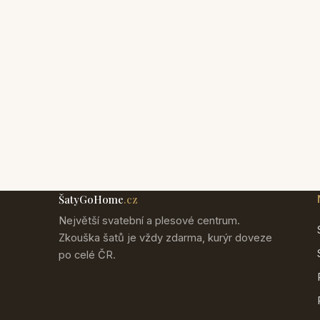
ŠatyGoHome
.cz
Největší svatební a plesové centrum.
Zkouška šatů je vždy zdarma, kurýr doveze
po celé ČR.