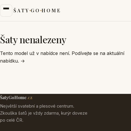
ŠATY
GO
HOME
Šaty nenalezeny
Tento model už v nabídce není. Podívejte se na aktuální
nabídku.
→
ŠatyGoHome
.cz
Největší svatební a plesové centrum.
Zkouška šatů je vždy zdarma, kurýr doveze
po celé ČR.