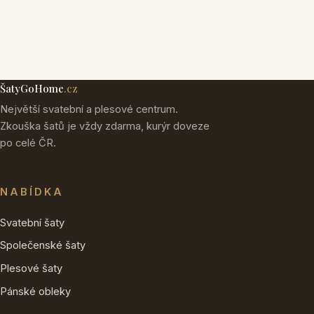
ŠatyGoHome
.cz
Největší svatební a plesové centrum.
Zkouška šatů je vždy zdarma, kurýr doveze
po celé ČR.
NABÍDKA
Svatební šaty
Společenské šaty
Plesové šaty
Pánské obleky