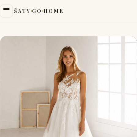
ŠATY
GO
HOME