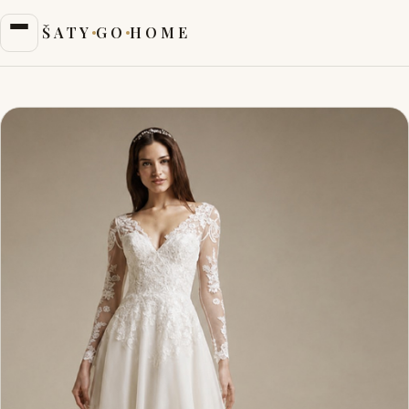
ŠATY
GO
HOME