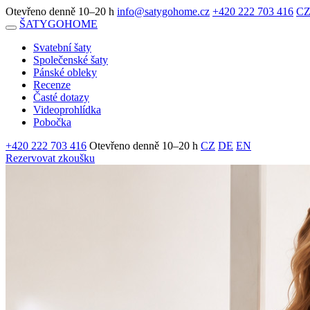
Otevřeno denně 10–20 h
info@satygohome.cz
+420 222 703 416
C
ŠATY
GO
HOME
Svatební šaty
Společenské šaty
Pánské obleky
Recenze
Časté dotazy
Videoprohlídka
Pobočka
+420 222 703 416
Otevřeno denně 10–20 h
CZ
DE
EN
Rezervovat zkoušku