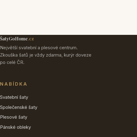
ŠatyGoHome
.cz
Největší svatební a plesové centrum.
Zkouška šatů je vždy zdarma, kurýr doveze
po celé ČR.
NABÍDKA
Svatební šaty
Společenské šaty
Plesové šaty
Pánské obleky