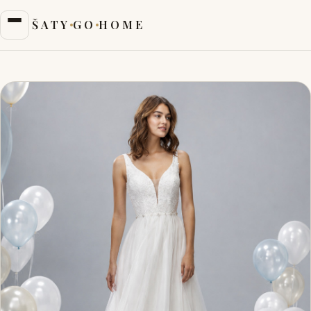
ŠATY
GO
HOME