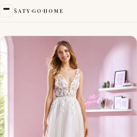
ŠATY
GO
HOME