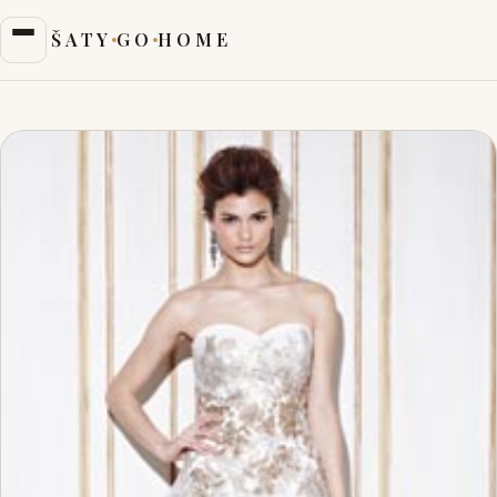
ŠATY
GO
HOME