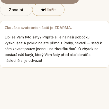
Zavolat
Uložit
Zkouška svatebních šatů je ZDARMA.
Líbí se Vám tyto šaty? Přijďte si je na naši pobočku
vyzkoušet! A pokud nejste přímo z Prahy, nevadí — stačí k
nám zavítat pouze jednou, na zkoušku šatů. O zbytek se
postará náš kurýr, který Vám šaty před akcí doručí a
následně si je odveze!