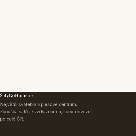
ŠatyGoHome
.cz
Největší svatební a plesové centrum.
Zkouška šatů je vždy zdarma, kurýr doveze
po celé ČR.