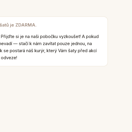
 šatů je ZDARMA.
 Přijďte si je na naši pobočku vyzkoušet! A pokud
nevadí — stačí k nám zavítat pouze jednou, na
k se postará náš kurýr, který Vám šaty před akcí
e odveze!