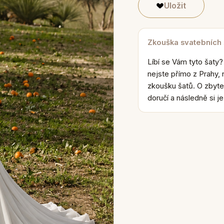
Uložit
Zkouška svatebních
Líbí se Vám tyto šaty?
nejste přímo z Prahy, 
zkoušku šatů. O zbyte
doručí a následně si j