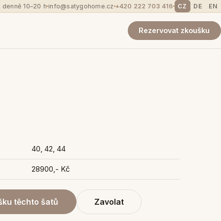
 denně 10–20 h
info@satygohome.cz
+420 222 703 416
CZ
DE
EN
Rezervovat zkoušku
40, 42, 44
28900,- Kč
ku těchto šatů
Zavolat