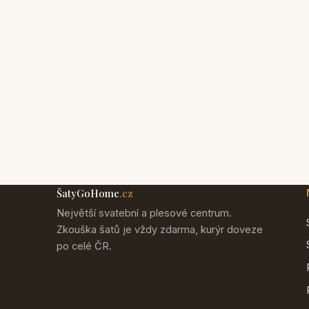
ŠatyGoHome
.cz
Největší svatební a plesové centrum.
Zkouška šatů je vždy zdarma, kurýr doveze
po celé ČR.