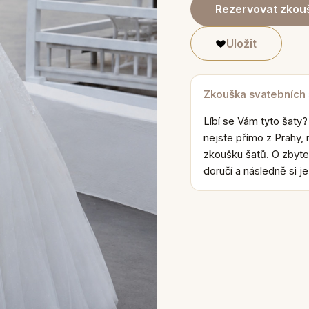
Rezervovat zkouš
Uložit
Zkouška svatebních
Líbí se Vám tyto šaty?
nejste přímo z Prahy, 
zkoušku šatů. O zbyte
doručí a následně si j