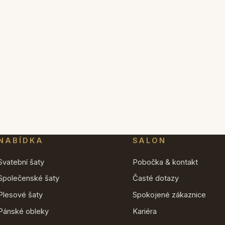
NABÍDKA
SALON
Svatební šaty
Pobočka & kontakt
Společenské šaty
Časté dotazy
Plesové šaty
Spokojené zákaznice
Pánské obleky
Kariéra