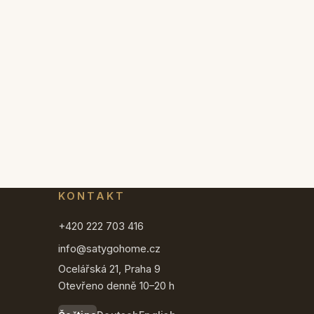
KONTAKT
+420 222 703 416
info@satygohome.cz
Ocelářská 21, Praha 9
Otevřeno denně 10–20 h