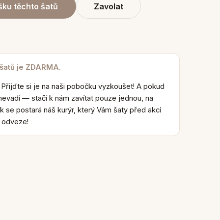
ku těchto šatů
Zavolat
 šatů je ZDARMA.
 Přijďte si je na naši pobočku vyzkoušet! A pokud
nevadí — stačí k nám zavítat pouze jednou, na
k se postará náš kurýr, který Vám šaty před akcí
e odveze!