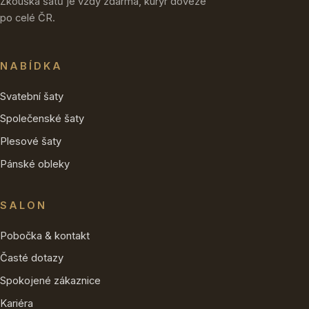
Zkouška šatů je vždy zdarma, kurýr doveze
po celé ČR.
NABÍDKA
Svatební šaty
Společenské šaty
Plesové šaty
Pánské obleky
SALON
Pobočka & kontakt
Časté dotazy
Spokojené zákaznice
Kariéra