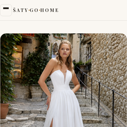
ŠATY
GO
HOME