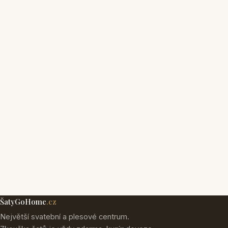
ŠatyGoHome
.cz
Největší svatební a plesové centrum.