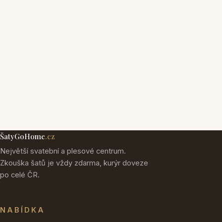
ŠatyGoHome
.cz
Největší svatební a plesové centrum.
Zkouška šatů je vždy zdarma, kurýr doveze
po celé ČR.
NABÍDKA