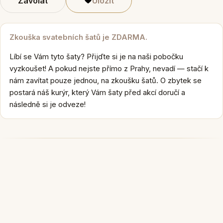
Zavolat
Uložit
Zkouška svatebních šatů je ZDARMA.
Líbí se Vám tyto šaty? Přijďte si je na naši pobočku
vyzkoušet! A pokud nejste přímo z Prahy, nevadí — stačí k
nám zavítat pouze jednou, na zkoušku šatů. O zbytek se
postará náš kurýr, který Vám šaty před akcí doručí a
následně si je odveze!