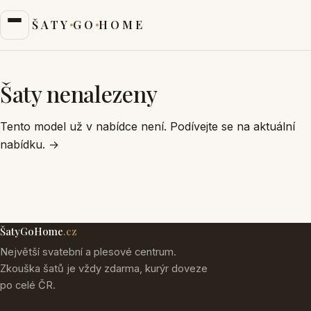
ŠATY
GO
HOME
Šaty nenalezeny
Tento model už v nabídce není. Podívejte se na aktuální
nabídku.
→
ŠatyGoHome
.cz
Největší svatební a plesové centrum.
Zkouška šatů je vždy zdarma, kurýr doveze
po celé ČR.