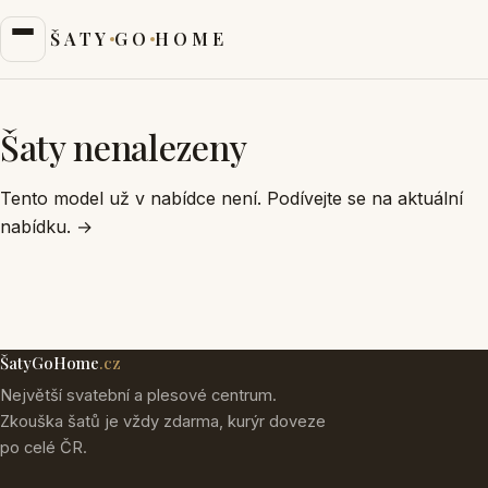
ŠATY
GO
HOME
Šaty nenalezeny
Tento model už v nabídce není. Podívejte se na aktuální
nabídku.
→
ŠatyGoHome
.cz
Největší svatební a plesové centrum.
Zkouška šatů je vždy zdarma, kurýr doveze
po celé ČR.