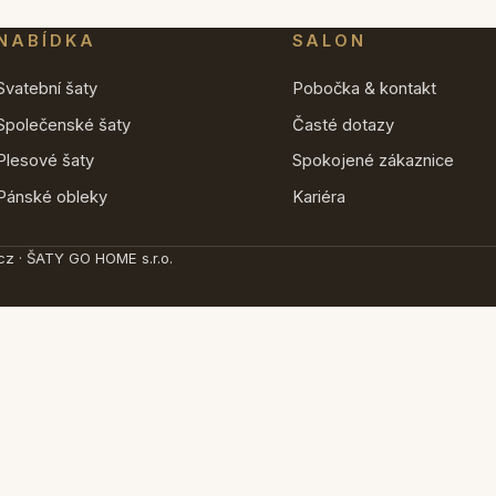
NABÍDKA
SALON
Svatební šaty
Pobočka & kontakt
Společenské šaty
Časté dotazy
Plesové šaty
Spokojené zákaznice
Pánské obleky
Kariéra
z · ŠATY GO HOME s.r.o.