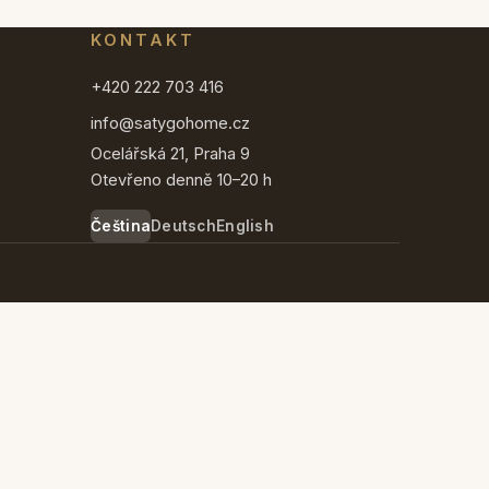
KONTAKT
+420 222 703 416
info@satygohome.cz
Ocelářská 21, Praha 9
Otevřeno denně 10–20 h
Čeština
Deutsch
English