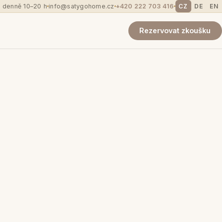
 denně 10–20 h
info@satygohome.cz
+420 222 703 416
CZ
DE
EN
Rezervovat zkoušku