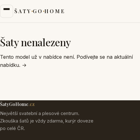
ŠATY
GO
HOME
Šaty nenalezeny
Tento model už v nabídce není. Podívejte se na aktuální
nabídku.
→
ŠatyGoHome
.cz
Největší svatební a plesové centrum.
Zkouška šatů je vždy zdarma, kurýr doveze
po celé ČR.